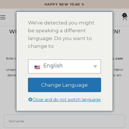
HAPPY NEW YEAR ✨
0
We've detected you might
be speaking a different
WIR FREUEN UNS, VON DIR ZU HÖREN!
language. Do you want to
change to:
GENERAL INQUIRIES
Bitte schreibe uns an folgende E-Mail-Adresse:
info@kearacandles.com
English
Unsere Arbeitszeiten sind von Montag bis Freitag, 9:00 bis 17:00 Uhr. Wenn
deine Nachricht nach 17:00 Uhr am Freitag eingeht, melden wir uns am
Montag bei dir.
Change Language
kearacandles (Spain)
Close and do not switch language
keara.candles (Germany)